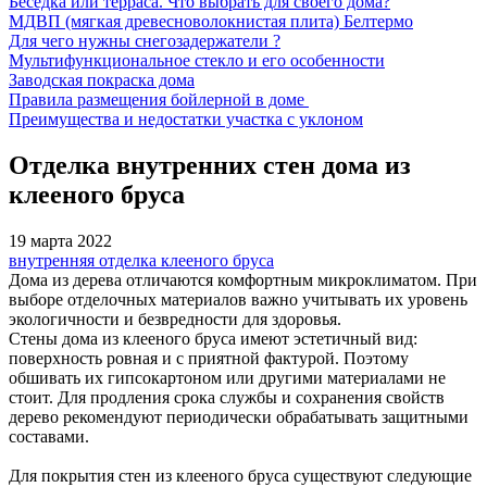
Беседка или терраса. Что выбрать для своего дома?
МДВП (мягкая древесноволокнистая плита) Белтермо
Для чего нужны снегозадержатели ?
Мультифункциональное стекло и его особенности
Заводская покраска дома
Правила размещения бойлерной в доме
Преимущества и недостатки участка с уклоном
Отделка внутренних стен дома из
клееного бруса
19 марта 2022
внутренняя отделка клееного бруса
Дома из дерева отличаются комфортным микроклиматом. При
выборе отделочных материалов важно учитывать их уровень
экологичности и безвредности для здоровья.
Стены дома из клееного бруса имеют эстетичный вид:
поверхность ровная и с приятной фактурой. Поэтому
обшивать их гипсокартоном или другими материалами не
стоит. Для продления срока службы и сохранения свойств
дерево рекомендуют периодически обрабатывать защитными
составами.
Для покрытия стен из клееного бруса существуют следующие