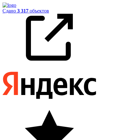
Сдано
3 317
объектов