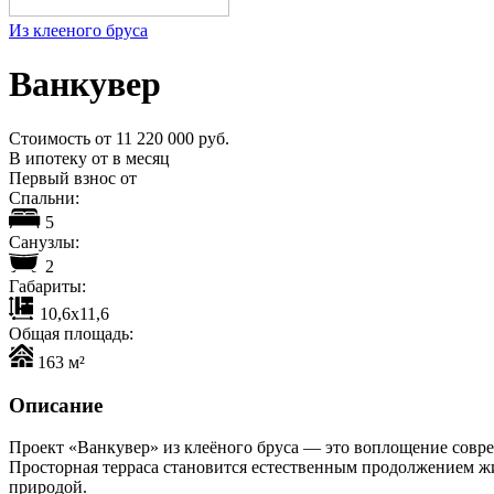
Из клееного бруса
Ванкувер
Стоимость от
11 220 000
руб.
В ипотеку от
в месяц
Первый взнос от
Cпальни:
5
Cанузлы:
2
Габариты:
10,6x11,6
Общая площадь:
163 м²
Описание
Проект «Ванкувер» из клеёного бруса — это воплощение совр
Просторная терраса становится естественным продолжением ж
природой.