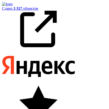
Сдано
3 317
объектов