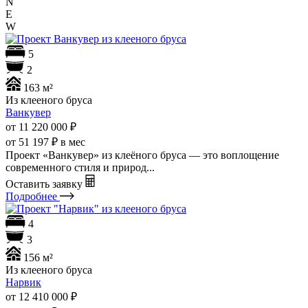
N
E
W
5
2
163 м²
Из клееного бруса
Ванкувер
от 11 220 000
₽
от 51 197 ₽ в мес
Проект «Ванкувер» из клеёного бруса — это воплощение
современного стиля и природ...
Оставить заявку
Подробнее
4
3
156 м²
Из клееного бруса
Нарвик
от 12 410 000
₽