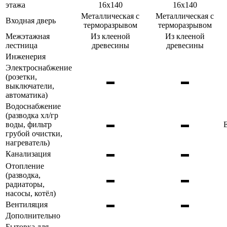
этажа
16х140
16х140
Металлическая с
Металлическая с
Входная дверь
терморазрывом
терморазрывом
Межэтажная
Из клееной
Из клееной
лестница
древесины
древесины
Инженерия
Электроснабжение
(розетки,
▬
▬
выключатели,
автоматика)
Водоснабжение
(разводка хл/гр
воды, фильтр
▬
▬
грубой очистки,
нагреватель)
Канализация
▬
▬
Отопление
(разводка,
▬
▬
радиаторы,
насосы, котёл)
Вентиляция
▬
▬
Дополнительно
Бытовка для