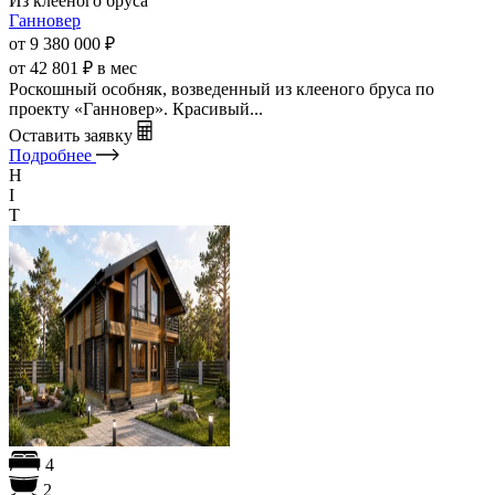
Из клееного бруса
Ганновер
от 9 380 000
₽
от 42 801 ₽ в мес
Роскошный особняк, возведенный из клееного бруса по
проекту «Ганновер». Красивый...
Оставить заявку
Подробнее
H
I
T
4
2