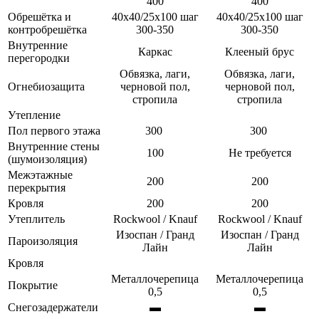
400
400
Обрешётка и
40х40/25х100 шаг
40х40/25х100 шаг
контробрешётка
300-350
300-350
Внутренние
Каркас
Клееный брус
перегородки
Обвязка, лаги,
Обвязка, лаги,
Огнебиозащита
черновой пол,
черновой пол,
стропила
стропила
Утепление
Пол первого этажа
300
300
Внутренние стены
100
Не требуется
(шумоизоляция)
Межэтажные
200
200
перекрытия
Кровля
200
200
Утеплитель
Rockwool / Knauf
Rockwool / Knauf
Изоспан / Гранд
Изоспан / Гранд
Пароизоляция
Лайн
Лайн
Кровля
Металлочерепица
Металлочерепица
Покрытие
0,5
0,5
Снегозадержатели
▬
▬