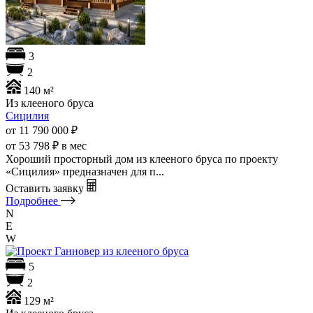
3
2
140 м²
Из клееного бруса
Сицилия
от 11 790 000
₽
от 53 798 ₽ в мес
Хороший просторный дом из клееного бруса по проекту
«Сицилия» предназначен для п...
Оставить заявку
Подробнее
N
E
W
5
2
129 м²