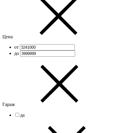
Цена
от
до
Гараж
да