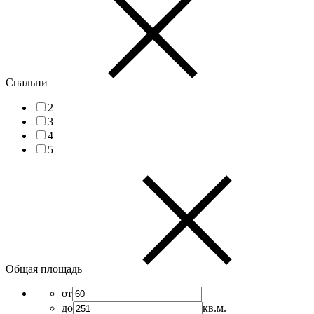
Спальни
2
3
4
5
Общая площадь
от
до
кв.м.