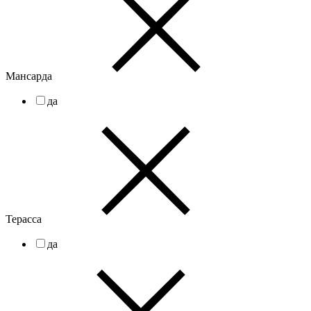
Мансарда
да
Терасса
да