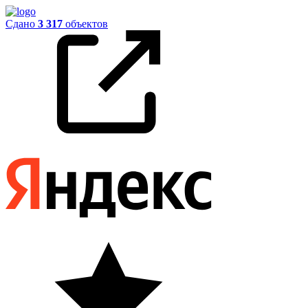
Сдано
3 317
объектов