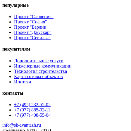
популярные
Проект "Словения"
Проект "София"
Проект "Берлин"
Проект "Джускар"
Проект "Севилья"
покупателям
Дополнительные услуги
Инженерные коммуникации
Технология строительства
Карта готовых объектов
Ипотека
контакты
+7 (495) 532-55-02
+7 (977) 885-92-11
+7 (977) 408-55-04
info@sk-avantazh.ru
Ежедневно 10:00 - 20:00