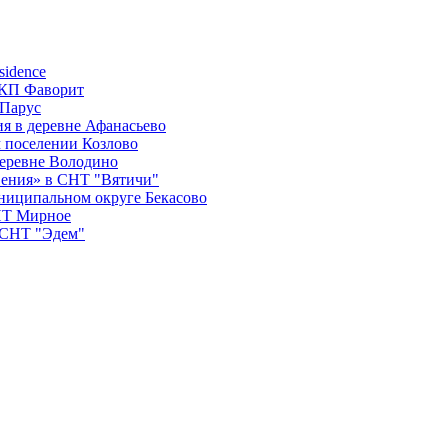
sidence
 КП Фаворит
 Парус
я в деревне Афанасьево
 поселении Козлово
деревне Володино
вения» в СНТ "Вятичи"
ниципальном округе Бекасово
СНТ Мирное
в СНТ "Эдем"