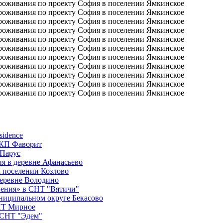
sidence
 КП Фаворит
 Парус
я в деревне Афанасьево
 поселении Козлово
деревне Володино
вения» в СНТ "Вятичи"
ниципальном округе Бекасово
СНТ Мирное
в СНТ "Эдем"