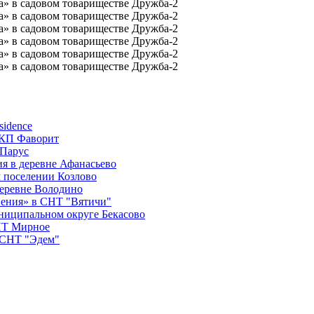
sidence
 КП Фаворит
 Парус
я в деревне Афанасьево
 поселении Козлово
деревне Володино
вения» в СНТ "Вятичи"
ниципальном округе Бекасово
СНТ Мирное
в СНТ "Эдем"